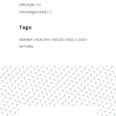
Lifestyle
(6)
Uncategorized
(1)
Tags:
GRANNY
HEALTHY
HOUSE
KIDS
LOVE
NATURAL