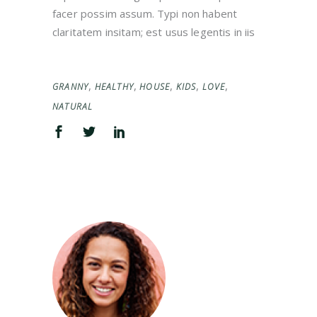
facer possim assum. Typi non habent
claritatem insitam; est usus legentis in iis
,
,
,
,
,
GRANNY
HEALTHY
HOUSE
KIDS
LOVE
NATURAL